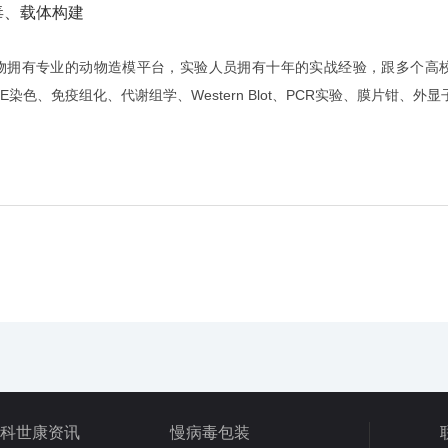
毒、载体构建
物拥有专业的动物造模平台，实验人员拥有十年的实战经验，跟多个高
HE染色
、
免疫组化
、
代谢组学
、
Western Blot
、
PCR实验
、膜片钳、外显子测
科世康资讯
慢病毒包装