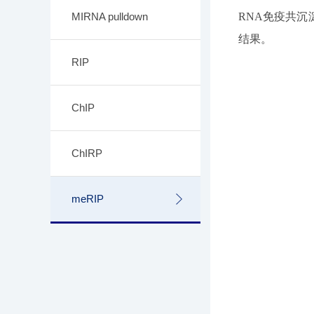
MIRNA pulldown
RNA免疫共
结果。
RIP
ChIP
ChIRP
meRIP