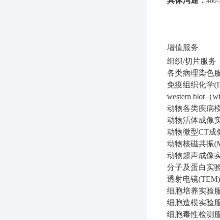
具体沟通：
400-
增值服务
组织/切片服务
各类病理染色
免疫组织化学(I
western blo
动物各类疾病
动物活体成像
动物微型CT成
动物核磁共振(
动物超声成像
分子及蛋白实
透射电镜(TEM
细胞培养实验
细胞造模实验
细胞毒性检测